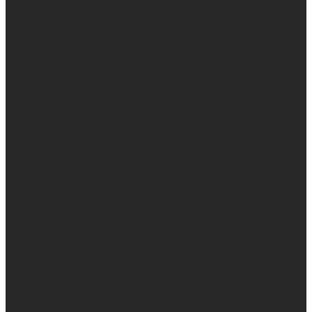
Redactie
Stefan Nieuwenhuis
Erik Ploegmakers
Hans van Soest
Sigge Stegeman
~
Maaheen Ahmed
Tamara Ansing
Marc Bastijns
Teunis Bunt
Martijn Daalder
Lode Goukens
Matthijs Klaassen
en