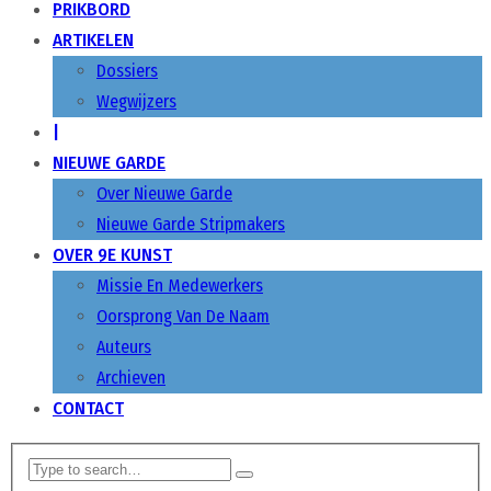
PRIKBORD
ARTIKELEN
Dossiers
Wegwijzers
|
NIEUWE GARDE
Over Nieuwe Garde
Nieuwe Garde Stripmakers
OVER 9E KUNST
Missie En Medewerkers
Oorsprong Van De Naam
Auteurs
Archieven
CONTACT