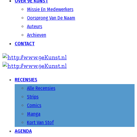
OVER 9E KUNST
Missie En Medewerkers
Oorsprong Van De Naam
Auteurs
Archieven
CONTACT
RECENSIES
Alle Recensies
Strips
Comics
Manga
Kort Van Stof
AGENDA