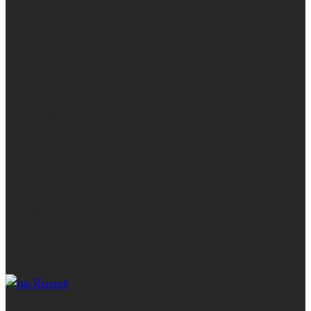
Peter Moerenhout
Gert Olthuis
Jasper Rietman
Arold Roestenburg
Marcel Ruijters
Rik Sanders
Christine van der Schoot
Eva von Stockhausen
Laurike in ‘t Veld
Joris Vermassen
Jos van Waterschoot
Eva Van de Wiele