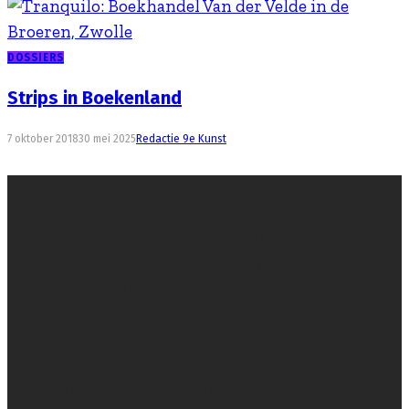
DOSSIERS
Strips in Boekenland
7 oktober 2018
30 mei 2025
Redactie 9e Kunst
Even samenvatten
De 9e Kunst is een online platform voor het
beeldverhaal, gericht op achtergrond- en
onderzoeksjournalistiek.
Doel van de 9e Kunst is een bijdrage te leveren aan
de waardering, zichtbaarheid en
kennisverbreding van strips.