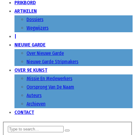
PRIKBORD
ARTIKELEN
Dossiers
Wegwijzers
|
NIEUWE GARDE
Over Nieuwe Garde
Nieuwe Garde Stripmakers
OVER 9E KUNST
Missie En Medewerkers
Oorsprong Van De Naam
Auteurs
Archieven
CONTACT