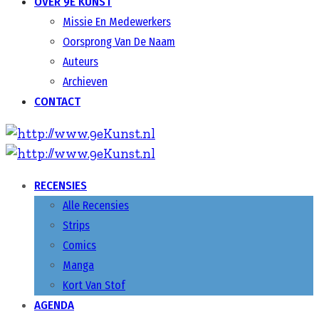
OVER 9E KUNST
Missie En Medewerkers
Oorsprong Van De Naam
Auteurs
Archieven
CONTACT
RECENSIES
Alle Recensies
Strips
Comics
Manga
Kort Van Stof
AGENDA