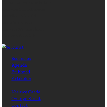
Christine van der Schoot
Eva von Stockhausen
Laurike in ‘t Veld
Joris Vermassen
Jos van Waterschoot
Eva Van de Wiele
Recensies
Agenda
Prikbord
Artikelen
|
Nieuwe Garde
Over 9e Kunst
Contact