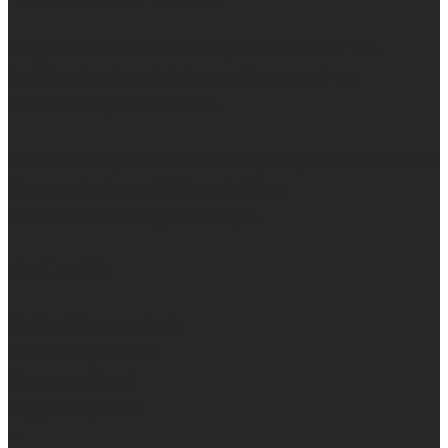
De 9e Kunst is een online platform voor het
beeldverhaal, gericht op achtergrond- en
onderzoeksjournalistiek.
Doel van de 9e Kunst is een bijdrage te leveren aan
de waardering, zichtbaarheid en
kennisverbreding van strips.
Redactie
Stefan Nieuwenhuis
Erik Ploegmakers
Hans van Soest
Sigge Stegeman
~