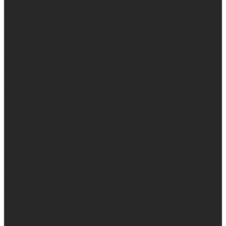
Maaheen Ahmed
Tamara Ansing
Marc Bastijns
Teunis Bunt
Martijn Daalder
Lode Goukens
Matthijs Klaassen
en
Peter Moerenhout
Gert Olthuis
Jasper Rietman
Arold Roestenburg
Marcel Ruijters
Rik Sanders