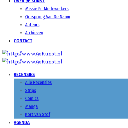
OVER 9E KUNST
Missie En Medewerkers
Oorsprong Van De Naam
Auteurs
Archieven
CONTACT
RECENSIES
Alle Recensies
Strips
Comics
Manga
Kort Van Stof
AGENDA