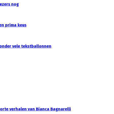
ezers nog
en prima keus
t onder vele tekstballonnen
orte verhalen van Bianca Bagnarelli