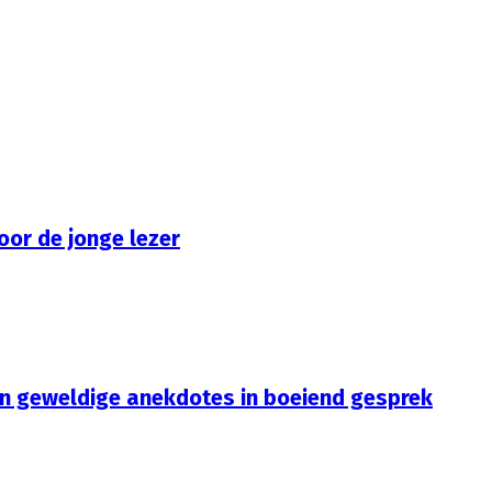
voor de jonge lezer
en geweldige anekdotes in boeiend gesprek