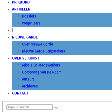
PRIKBORD
ARTIKELEN
Dossiers
Wegwijzers
|
NIEUWE GARDE
Over Nieuwe Garde
Nieuwe Garde Stripmakers
OVER 9E KUNST
Missie En Medewerkers
Oorsprong Van De Naam
Auteurs
Archieven
CONTACT