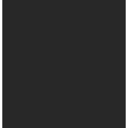
Tamara Ansing
Marc Bastijns
Teunis Bunt
Martijn Daalder
Lode Goukens
Matthijs Klaassen
en
Peter Moerenhout
Gert Olthuis
Jasper Rietman
Arold Roestenburg
Marcel Ruijters
Rik Sanders
Christine van der Schoot