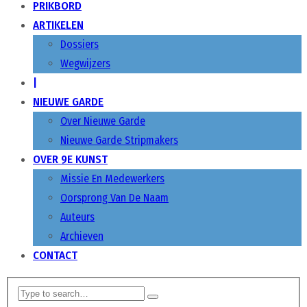
PRIKBORD
ARTIKELEN
Dossiers
Wegwijzers
|
NIEUWE GARDE
Over Nieuwe Garde
Nieuwe Garde Stripmakers
OVER 9E KUNST
Missie En Medewerkers
Oorsprong Van De Naam
Auteurs
Archieven
CONTACT