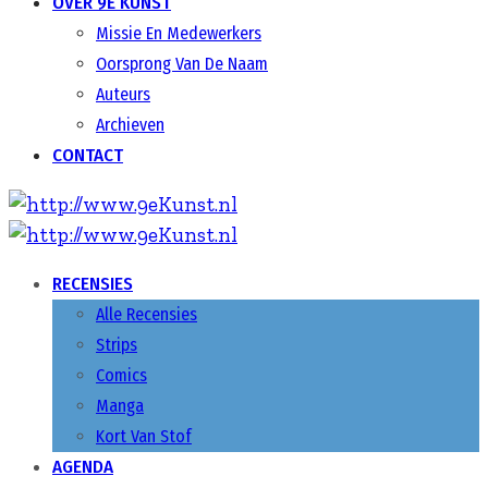
OVER 9E KUNST
Missie En Medewerkers
Oorsprong Van De Naam
Auteurs
Archieven
CONTACT
RECENSIES
Alle Recensies
Strips
Comics
Manga
Kort Van Stof
AGENDA