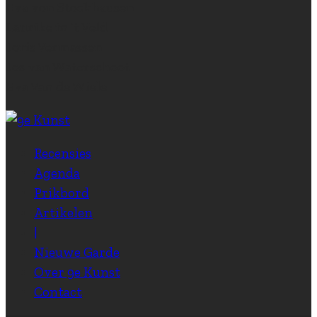
Eva von Stockhausen
Laurike in ‘t Veld
Joris Vermassen
Jos van Waterschoot
Eva Van de Wiele
Recensies
Agenda
Prikbord
Artikelen
|
Nieuwe Garde
Over 9e Kunst
Contact