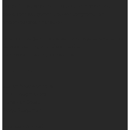
De 9e Kunst is een online platform voor het
beeldverhaal, gericht op achtergrond- en
onderzoeksjournalistiek.
Doel van de 9e Kunst is een bijdrage te leveren aan
de waardering, zichtbaarheid en
kennisverbreding van strips.
Redactie
Stefan Nieuwenhuis
Erik Ploegmakers
Hans van Soest
Sigge Stegeman
~
Maaheen Ahmed