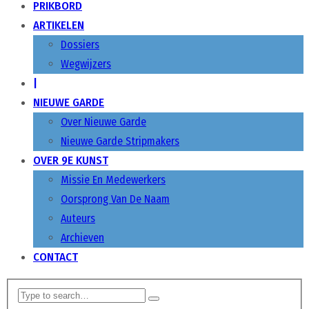
PRIKBORD
ARTIKELEN
Dossiers
Wegwijzers
|
NIEUWE GARDE
Over Nieuwe Garde
Nieuwe Garde Stripmakers
OVER 9E KUNST
Missie En Medewerkers
Oorsprong Van De Naam
Auteurs
Archieven
CONTACT