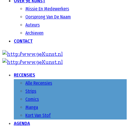
OVER 9E KUNST
Missie En Medewerkers
Oorsprong Van De Naam
Auteurs
Archieven
CONTACT
RECENSIES
Alle Recensies
Strips
Comics
Manga
Kort Van Stof
AGENDA