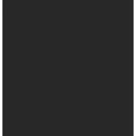
Maaheen Ahmed
Tamara Ansing
Marc Bastijns
Teunis Bunt
Martijn Daalder
Lode Goukens
Matthijs Klaassen
en
Peter Moerenhout
Gert Olthuis
Jasper Rietman
Arold Roestenburg
Marcel Ruijters
Rik Sanders