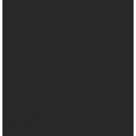
De 9e Kunst is een online platform voor het
beeldverhaal, gericht op achtergrond- en
onderzoeksjournalistiek.
Doel van de 9e Kunst is een bijdrage te leveren aan
de waardering, zichtbaarheid en
kennisverbreding van strips.
Redactie
Stefan Nieuwenhuis
Erik Ploegmakers
Hans van Soest
Sigge Stegeman
~