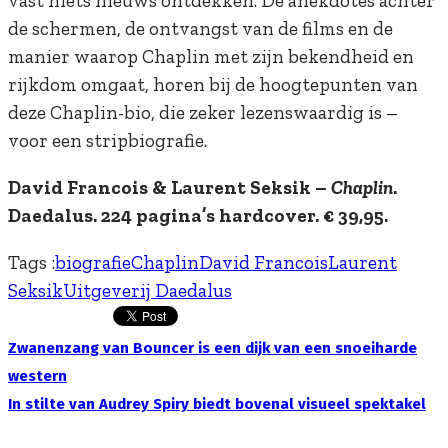
vast niets nieuws ontdekken. De anekdotes achter
de schermen, de ontvangst van de films en de
manier waarop Chaplin met zijn bekendheid en
rijkdom omgaat, horen bij de hoogtepunten van
deze Chaplin-bio, die zeker lezenswaardig is –
voor een stripbiografie.
David Francois & Laurent Seksik –
Chaplin
.
Daedalus. 224 pagina’s hardcover. € 39,95.
Tags :
biografie
Chaplin
David Francois
Laurent
Seksik
Uitgeverij Daedalus
Zwanenzang van Bouncer is een dijk van een snoeiharde
western
In stilte van Audrey Spiry biedt bovenal visueel spektakel