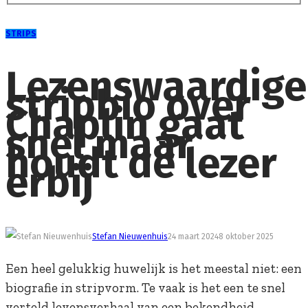
STRIPS
Lezenswaardige
stripbio over
Chaplin gaat
snel maar
houdt de lezer
erbij
Stefan Nieuwenhuis
24 maart 2024
8 oktober 2025
Een heel gelukkig huwelijk is het meestal niet: een
biografie in stripvorm. Te vaak is het een te snel
verteld levensverhaal van een bekendheid,