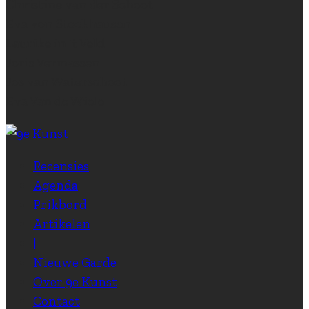
Christine van der Schoot
Eva von Stockhausen
Laurike in ‘t Veld
Joris Vermassen
Jos van Waterschoot
Eva Van de Wiele
Recensies
Agenda
Prikbord
Artikelen
|
Nieuwe Garde
Over 9e Kunst
Contact