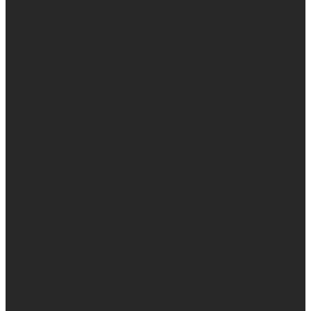
De 9e Kunst is een online platform voor het
beeldverhaal, gericht op achtergrond- en
onderzoeksjournalistiek.
Doel van de 9e Kunst is een bijdrage te leveren aan
de waardering, zichtbaarheid en
kennisverbreding van strips.
Redactie
Stefan Nieuwenhuis
Erik Ploegmakers
Hans van Soest
Sigge Stegeman
~