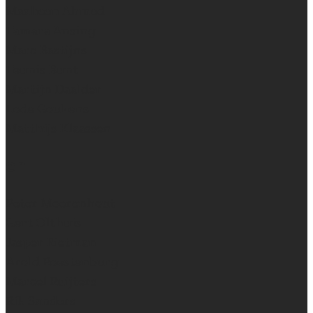
Maaheen Ahmed
Tamara Ansing
Marc Bastijns
Teunis Bunt
Martijn Daalder
Lode Goukens
Matthijs Klaassen
en
Peter Moerenhout
Gert Olthuis
Jasper Rietman
Arold Roestenburg
Marcel Ruijters
Rik Sanders