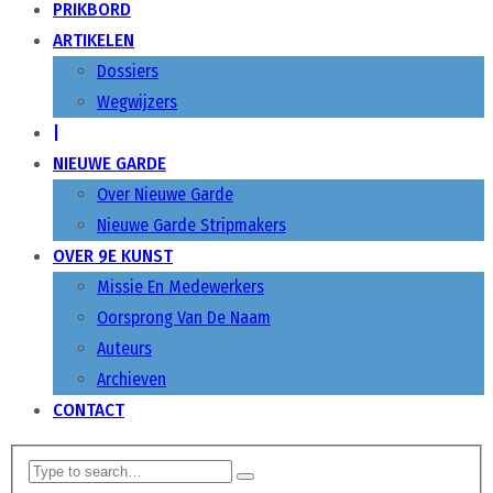
PRIKBORD
ARTIKELEN
Dossiers
Wegwijzers
|
NIEUWE GARDE
Over Nieuwe Garde
Nieuwe Garde Stripmakers
OVER 9E KUNST
Missie En Medewerkers
Oorsprong Van De Naam
Auteurs
Archieven
CONTACT