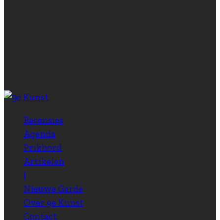
Christine van der Schoot
Eva von Stockhausen
Laurike in ‘t Veld
Joris Vermassen
Jos van Waterschoot
Eva Van de Wiele
Recensies
Agenda
Prikbord
Artikelen
|
Nieuwe Garde
Over 9e Kunst
Contact