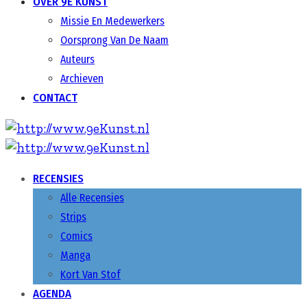
OVER 9E KUNST
Missie En Medewerkers
Oorsprong Van De Naam
Auteurs
Archieven
CONTACT
RECENSIES
Alle Recensies
Strips
Comics
Manga
Kort Van Stof
AGENDA