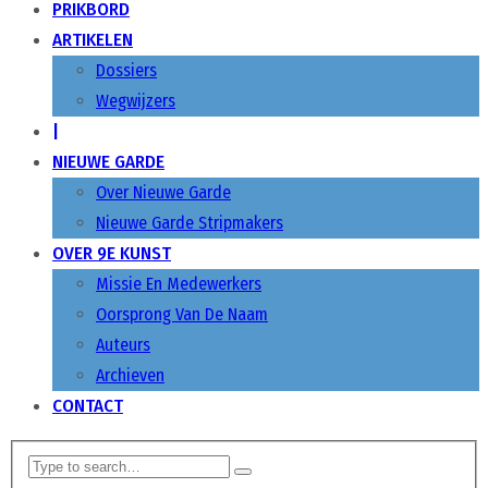
PRIKBORD
ARTIKELEN
Dossiers
Wegwijzers
|
NIEUWE GARDE
Over Nieuwe Garde
Nieuwe Garde Stripmakers
OVER 9E KUNST
Missie En Medewerkers
Oorsprong Van De Naam
Auteurs
Archieven
CONTACT