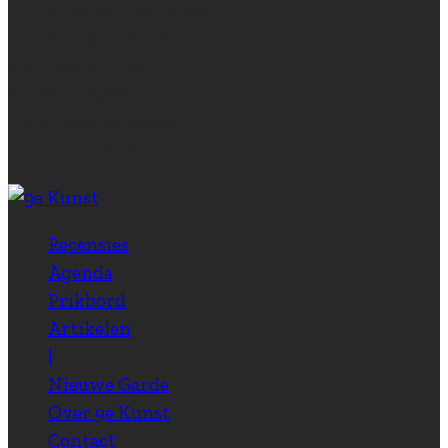
Christine van der Schoot
Eva von Stockhausen
Laurike in ‘t Veld
Joris Vermassen
Jos van Waterschoot
Eva Van de Wiele
Recensies
Agenda
Prikbord
Artikelen
|
Nieuwe Garde
Over 9e Kunst
Contact