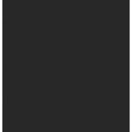
De 9e Kunst is een online platform voor het
beeldverhaal, gericht op achtergrond- en
onderzoeksjournalistiek.
Doel van de 9e Kunst is een bijdrage te leveren aan
de waardering, zichtbaarheid en
kennisverbreding van strips.
Redactie
Stefan Nieuwenhuis
Erik Ploegmakers
Hans van Soest
Sigge Stegeman
~