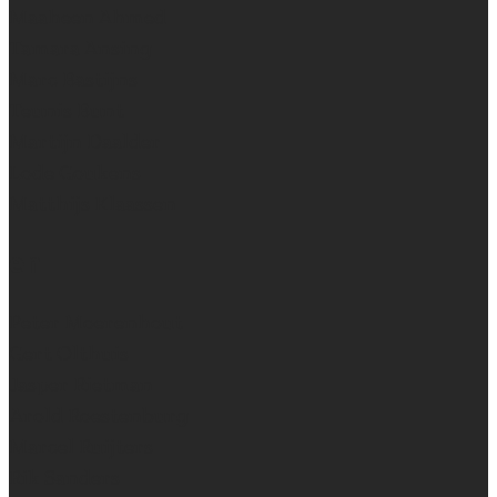
Maaheen Ahmed
Tamara Ansing
Marc Bastijns
Teunis Bunt
Martijn Daalder
Lode Goukens
Matthijs Klaassen
en
Peter Moerenhout
Gert Olthuis
Jasper Rietman
Arold Roestenburg
Marcel Ruijters
Rik Sanders