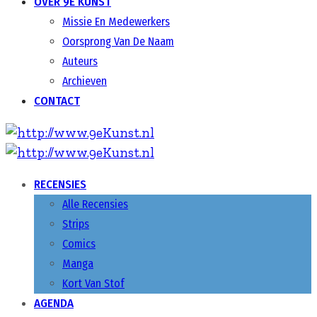
OVER 9E KUNST
Missie En Medewerkers
Oorsprong Van De Naam
Auteurs
Archieven
CONTACT
RECENSIES
Alle Recensies
Strips
Comics
Manga
Kort Van Stof
AGENDA