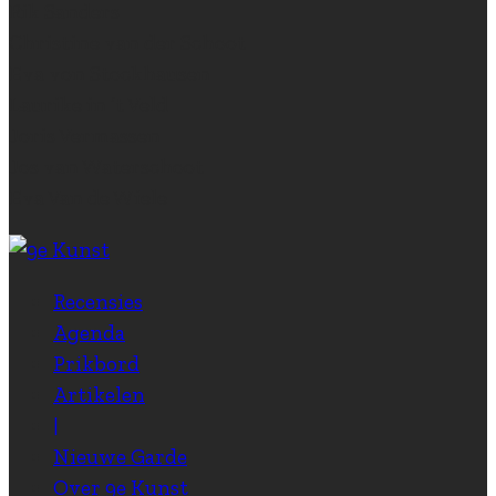
Rik Sanders
Christine van der Schoot
Eva von Stockhausen
Laurike in ‘t Veld
Joris Vermassen
Jos van Waterschoot
Eva Van de Wiele
Recensies
Agenda
Prikbord
Artikelen
|
Nieuwe Garde
Over 9e Kunst