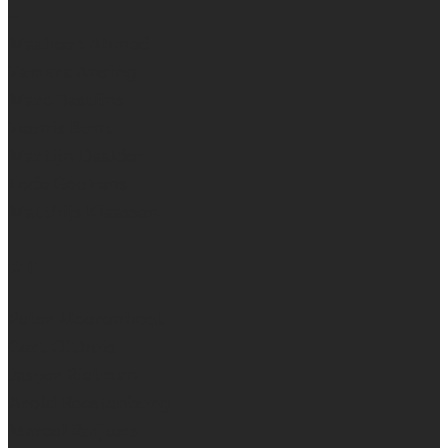
~
Maaheen Ahmed
Tamara Ansing
Marc Bastijns
Teunis Bunt
Martijn Daalder
Lode Goukens
Matthijs Klaassen
en
Peter Moerenhout
Gert Olthuis
Jasper Rietman
Arold Roestenburg
Marcel Ruijters