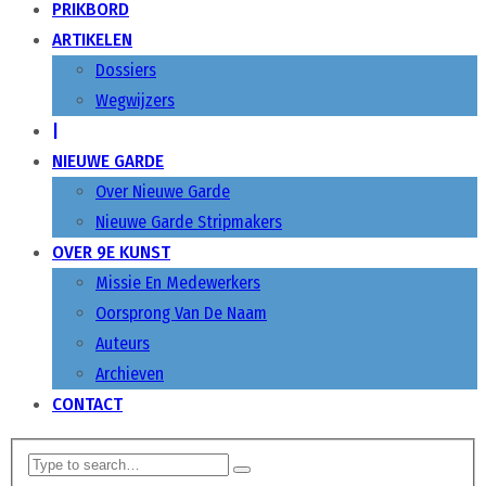
PRIKBORD
ARTIKELEN
Dossiers
Wegwijzers
|
NIEUWE GARDE
Over Nieuwe Garde
Nieuwe Garde Stripmakers
OVER 9E KUNST
Missie En Medewerkers
Oorsprong Van De Naam
Auteurs
Archieven
CONTACT