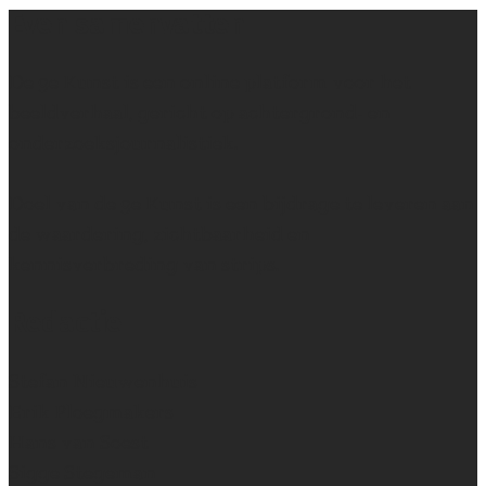
Even samenvatten
De 9e Kunst is een online platform voor het
beeldverhaal, gericht op achtergrond- en
onderzoeksjournalistiek.
Doel van de 9e Kunst is een bijdrage te leveren aan
de waardering, zichtbaarheid en
kennisverbreding van strips.
Redactie
Stefan Nieuwenhuis
Erik Ploegmakers
Hans van Soest
Sigge Stegeman