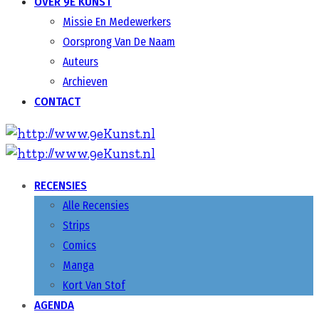
OVER 9E KUNST
Missie En Medewerkers
Oorsprong Van De Naam
Auteurs
Archieven
CONTACT
RECENSIES
Alle Recensies
Strips
Comics
Manga
Kort Van Stof
AGENDA